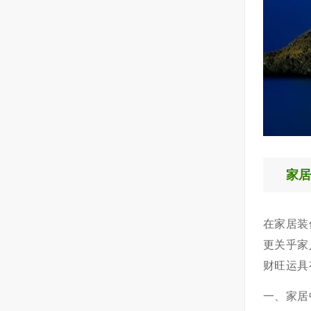
家
在家居装
更关乎家
财旺运具
一、家居