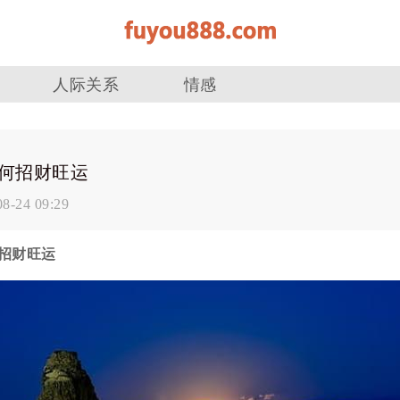
人际关系
情感
何招财旺运
08-24 09:29
招财旺运