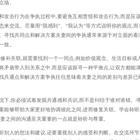
立场。
和攻击行为在争执过程中,要避免互相责怪和攻击行为,而是应
态来交流。尽量用“我感到”、“我认为”等方式说明你的观点,
。寻找共同点和解决方案夫妻间的争执通常来源于对立面的看
一致。
想修补关联,就需要找到一个一同点,例如价值观念、生活目标或
将矛盾带入到关系之中,而是应该探寻一种平衡点,让双方都能
找共通点和解决方案争执往往意味着夫妻之间的差别与差异已
况下,你必须试着发掘共通感和共识,而不是纠结于谁对谁错。
案能够帮助大家更好地协调彼此之间,进而修复关联。学会聆听
夫妻之间的沟通至关重要的一点就是聆听与尊重。
听别人的想法和建议,还要重视别人的感受和判断。在交流环节