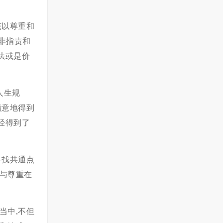
该以尊重和
而非指责和
法或是价
人生规
满意地得到
经得到了
寻找共通点
与尊重在
当中,不但