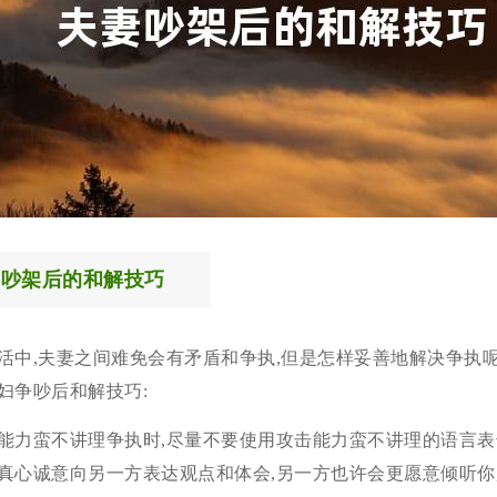
妻吵架后的和解技巧
活中,夫妻之间难免会有矛盾和争执,但是怎样妥善地解决争执呢
妇争吵后和解技巧:
能力蛮不讲理争执时,尽量不要使用攻击能力蛮不讲理的语言表
真心诚意向另一方表达观点和体会,另一方也许会更愿意倾听你