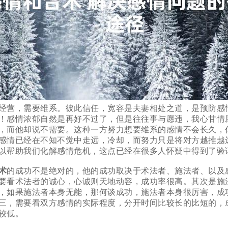
经营，需要维系。彼此信任，宽容是夫妻相处之道，是预防感
！感情浓郁自然是再好不过了，但是往往事与愿违，我心甘情
，而他却说不需要。这种一方努力想要维系的感情不会长久，
感情已经在不知不觉中走远，冷却，而努力只是将对方越推越
以帮助我们化解感情危机，这点已经在很多人怀疑中得到了验
术
的成功不是绝对的，他的成功取决于术法者、施法者、以及
要看术法者的诚心，心诚则天地动容，成功率很高。其次是施
，如果施法者本身无能，那何谈成功，施法者本身很厉害，成
三，需要看双方感情的实际程度，分开时间比较长的比短的，
较低。