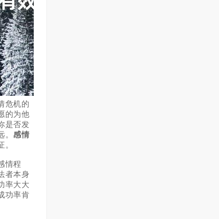
情危机的
愿的为他
你是否发
远。
感情
证。
感情程
法者本身
功率大大
成功率肯