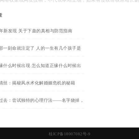
网络收集或网友投稿，不代表本站立场，如果有侵权请联系站长
章
25年新发现 关于下蛊的真相与防范指南
那一刻命就注定了 人的一生有几个孩子是
缘什么时候出现 怎么知道正缘什么时候出
情丝：揭秘风水术化解婚姻危机的秘籍
过去：尝试独特的心理疗法——名字烧掉，
桂ICP备18007082号-9