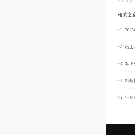
本文来源
相关文
20
出生
算正
斩断
告别