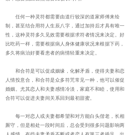
任何一种灵符都需要由道行较深的道家师傅来绘
制，甚至结合用符人生辰八字，通过加持后才具有唯一
性，这种灵符多久见效需要根据求符者情况来决定。好
比吃药一样，需要根据病人身体健康状况来根据下药，
多久将病治好要看患者的病情轻重来决定。
和合符是可以促成姻缘，化解矛盾，使得夫妻和恋
人情投意合，和合符是众多符咒常见一种，他可以催促
婚姻。尤其恋人和夫妻感情冷淡，家庭不和睦，使用和
合符可以促进夫妻间关系回到最初甜蜜。
每一对恋人或夫妻都希望和对方能白头偕老，长相
厮守，但是相处一段时间后，总会受到很多问题影响两
人感情。有些夫妻矛盾不断或者恋人有第三者插足，出