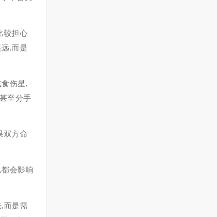
比较担心
远,而是
食伤星,
甚至分手
果双方命
,都会影响
,而是需