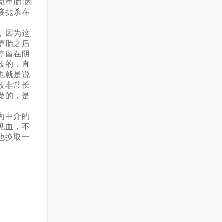
免堕胎!因
接扼杀在
，因为这
堕胎之后
停留在阴
段的，直
也就是说
段非常长
受的，是
为中介的
见血，不
他换取一