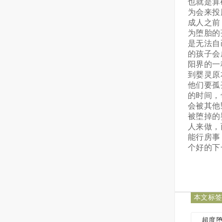
也就是算
为会来投
成人之前
为堕胎的
是无法自
的孩子会
阳界的一
到婴灵原
他们要孤
的时间，
会被其他
被堕掉的
人来做，
能行房事
个好的下
本文标
超度