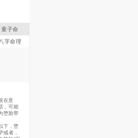
童子命
八字命理
很在意
话，可能
为堕胎带
以下，堕
萨戒者，