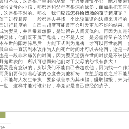
破根本戒，这是很严重的的杀业，千万要谨慎小心，绝对要避
胎当父母的小孩，那都是和父母有很深的缘份，而如果把其直
，这是很不对的。那么，我们应该
怎样给堕胎的孩子超度
呢？
孩子进行超度，一般都是去寻找一个比较靠谱的法师来进行的
己进行超度的，自己去超度可能反而会引发更加不好的结果。
成为婴灵，并且带着怨恨，是逗留在人间复仇的。再因为其是
种灵体，他们既不属于鬼魂，也不是人类，是必需停留在这阶
本在世的阳寿缘尽后，方能正式列为鬼魂，才可以再世轮回，
孤单单一直活到本该作为人的死亡时间才可以去轮回，这是一
也是一段非常痛苦的时间，因为婴灵游荡在世间时候是不被接
野鬼欺凌的，所以可想而知他们对于父母的怨恨有多大！
婴灵是有意识的，所以我们不能自己去超度他，因为找一个作
而我们要保持着心诚的态度去为他祈祷，在堕胎超度之后不能
，不能与人发生争执，要多做善事为其积福，赚取福报，来为
一世，这样才能对谁都好，毕竟都是自己曾经的孩子。
签
堕胎