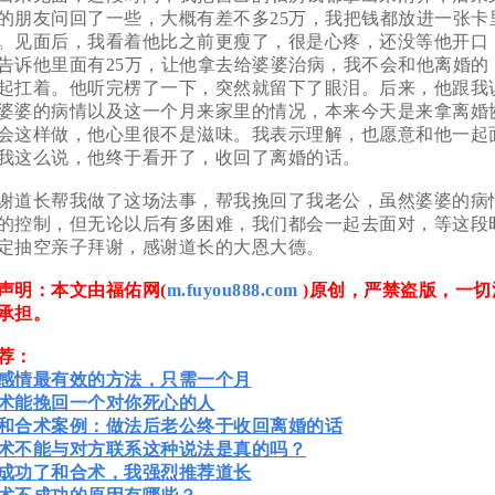
的朋友问回了一些，大概有差不多25万，我把钱都放进一张卡
。见面后，我看着他比之前更瘦了，很是心疼，还没等他开口
告诉他里面有25万，让他拿去给婆婆治病，我不会和他离婚的
起扛着。他听完楞了一下，突然就留下了眼泪。后来，他跟我
婆婆的病情以及这一个月来家里的情况，本来今天是来拿离婚
会这样做，他心里很不是滋味。我表示理解，也愿意和他一起
我这么说，他终于看开了，收回了离婚的话。
道长帮我做了这场法事，帮我挽回了我老公，虽然婆婆的病
的控制，但无论以后有多困难，我们都会一起去面对，等这段
定抽空亲子拜谢，感谢道长的大恩大德。
明：本文由福佑网(
m.fuyou888.com
)原创，严禁盗版，一切
承担。
荐：
感情最有效的方法，只需一个月
术能挽回一个对你死心的人
和合术案例：做法后老公终于收回离婚的话
术不能与对方联系这种说法是真的吗？
成功了和合术，我强烈推荐道长