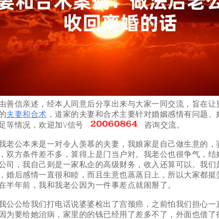
善信亲述，经本人同意后分享出来与大家一同交流，旨在让
的
夫妻和合术
，道家的夫妻和合术主要针对婚姻感情有问题、
足等情况，欢迎加\/信号
咨询交流。
老公本来是一对令人羡慕的夫妻，我娘家是自己做生意的，
，双方条件差不多，算得上是门当户对。我老公也很争气，结
公司，我自己则是一家私企的高级财务，收入还算可以。我们
，婚后感情一直很和睦，而且生意也蒸蒸日上，所以大家都挺
在半年前，我和我老公因为一件事差点就闹掰了。
公公给我们打电话说婆婆检出了宫颈癌，之前怕我们担心一
因为要给她治病，家里的的钱已经用了差多不了，外面也借了