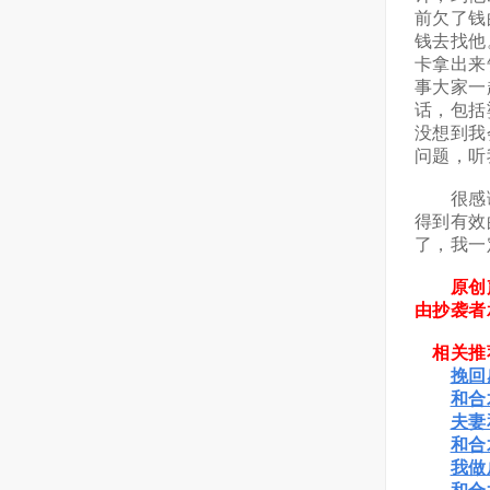
前欠了钱
钱去找他
卡拿出来
事大家一
话，包括
没想到我
问题，听
很感谢
得到有效
了，我一
原创声
由抄袭者
相关推
挽回
和合
夫妻
和合
我做