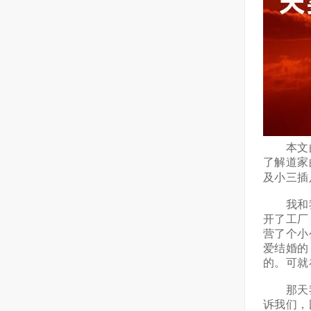
本文由
了解道家
及小三插
我和我
开了工厂
营了个小
爱结婚的
的。可就
那天我
诉我们，