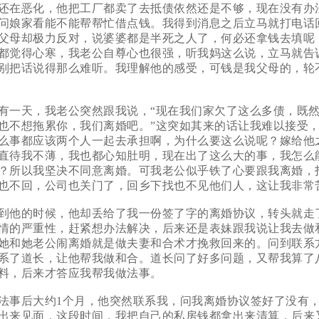
还在恶化，他把工厂都卖了去抵债依然还是不够，现在没有办
问娘家看能不能帮帮忙借点钱。我得到消息之后立马就打电话
父母却极力反对，说婆婆都是半死之人了，何必还拿钱去填呢
都觉得心寒，我老公自尊心也很强，听我妈这么说，立马就告
别把话说得那么难听。我理解他的感受，可钱是我父母的，轮
天，我老公突然跟我说，“现在我们家欠了这么多债，既然
也不想拖累你，我们离婚吧。”这突如其来的话让我难以接受
么事都应该两个人一起去承担啊，为什么要这么说呢？嫁给他
直待我不薄，我也都心知肚明，现在出了这么大的事，我怎么
？所以我坚决不同意离婚。可我老公似乎铁了心要跟我离婚，
也不回，公司也关门了，回乡下找也不见他们人，这让我非常
他的时候，他却丢给了我一份签了字的离婚协议，转头就走
情的严重性，赶紧想办法解决，后来还是表妹跟我说让我去做
她和她老公闹离婚就是做夫妻和合术才挽救回来的。问到联系
系了道长，让他帮我做和合。道长问了好多问题，又帮我算了
料，后来才答应我帮我做法事。
后大约1个月，他突然联系我，问我离婚协议签好了没有，
出来见面，这段时间，我把自己的私房钱都拿出来清算，后来