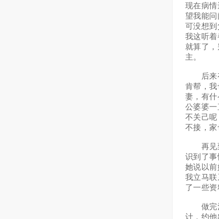
现在病情
望我能问
可没想到
我这听着
就算了，
主。
后来有一
肯帮，我
妻，有什
公婆婆一
不关己呢
不接，家
再见到
识到了事
她说以前
我立马联
了一些资
做完法事
计，约他