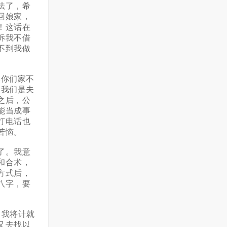
法了，希
回娘家，
！这话在
诉我不借
不到我做
你们家不
，我们是夫
之后，公
能当成事
打电话也
苦恼。
了。我意
和合术，
方式后，
八字，要
我将计就
又去找以