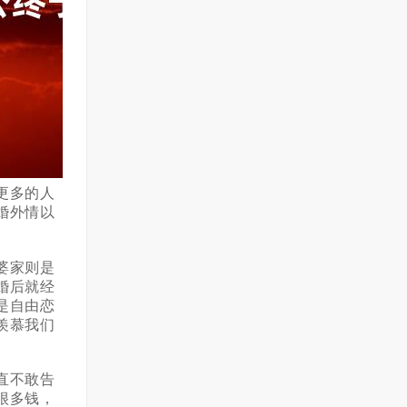
更多的人
婚外情以
婆家则是
婚后就经
是自由恋
羡慕我们
直不敢告
很多钱，