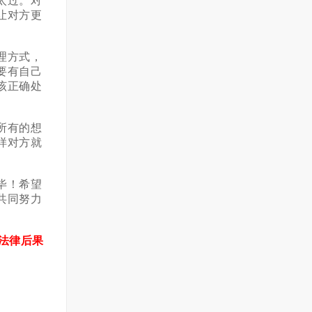
太过。对
让对方更
理方式，
要有自己
该正确处
所有的想
样对方就
毕！希望
共同努力
法律后果