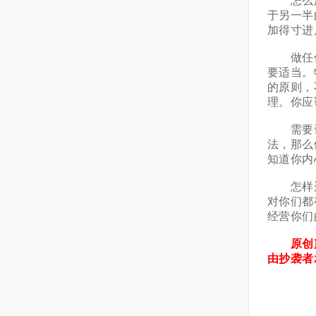
怎么用
于另一半
加得寸进
做任何
要适当。
的原则，
理。你应
需要让
法，那么
知道你内
怎样运
对你们都
经营你们
原创声
由抄袭者