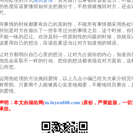
热处理的方式
挽回爱情
：首先做什么事都应该要适当，不能
的热度应该要懂得如何去把握分寸，不然很难挽回对方，还会
尺。
事情的时候都要有自己的原则性，不能所有事情都采用热处
特别是对方在做出了一些非常过分的事情之后，这个时候，你
不能一味的忍让。在涉及到一些原则性的问题的时候，你就应
该要用自己的想法，应该也要适当让对方知道他的错误。
对方都明白自己心里的想法，让对方占据你的内心，知道你
他也会采取不一样的行动。把你的想法都表现在对方面前，这
心所想。
用热处理的方法挽回爱情，以上几点小编已经为大家介绍完
有帮助。只要两个人能够真心实意地相爱，不断地经历磨合，
的爱情。
明：本文由福佑网(
m.fuyou888.com
)原创，严禁盗版，一切
承担。