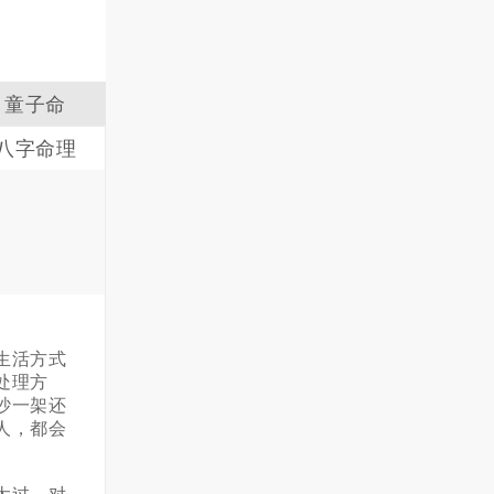
童子命
八字命理
生活方式
处理方
吵一架还
人，都会