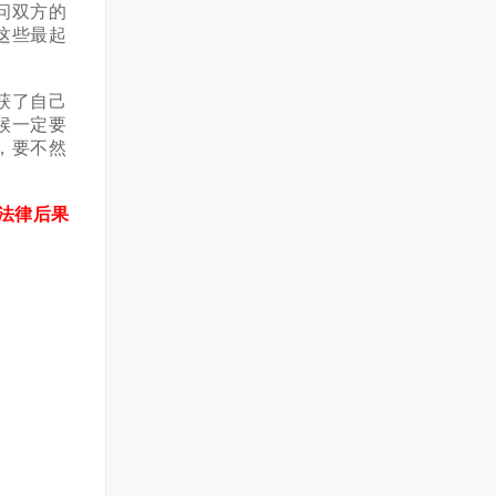
问双方的
这些最起
获了自己
候一定要
，要不然
法律后果