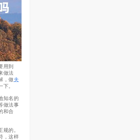
要用到
来做法
解，做
夫
一下。
地知名的
等做法事
的和合
正规的。
符，这样